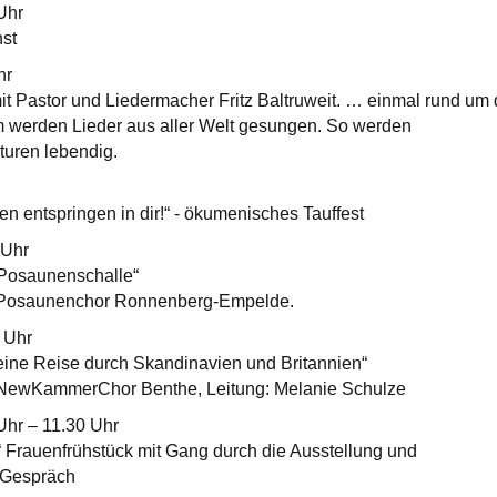
Uhr
st
 Uhr
it Pastor und Liedermacher Fritz Baltruweit. … einmal rund um 
werden Lieder aus aller Welt gesungen. So werden
turen lebendig.
en entspringen in dir!“ - ökumenisches Tauffest
 Uhr
 Posaunenschalle“
 Posaunenchor Ronnenberg-Empelde.
0 Uhr
 eine Reise durch Skandinavien und Britannien“
 NewKammerChor Benthe, Leitung: Melanie Schulze
5 Uhr – 11.30 Uhr
“ Frauenfrühstück mit Gang durch die Ausstellung und
 Gespräch