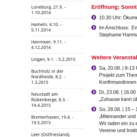
Lüneburg, 21.9. -
Eröffnung: Sonnt
1.10.2014
10.30 Uhr: Ökume
Hameln, 4.10. -
Im Anschluss: Em
5.11.2014
Stephanie Harms
Hannover, 9.11. -
4.12.2014
Weitere Veransta
Lingen, 9.1. - 5.2.2015
Sa, 20.08. | 9-13
Buchholz in der
Projekt zum Them
Nordheide, 8.2. -
1.3.2015
Konfirmandinnen
Di, 23.08. | 16.00
Neustadt am
Rübenberge, 8.3. -
„Zuhause kann üb
14.4.2015
So, 28.08. | 15 –
„Miteinander und
Bremerhaven, 19.4. -
19.5.2015
Wir laden ein zu
Vereine und Insti
Leer (Ostfriesland),